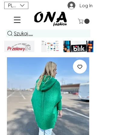
PLN (zł)
Log In
Szukaj.....