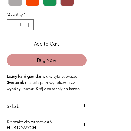
Quantity
*
Add to Cart
Buy Now
Luźny kardigan damski
w sylu oversize.
Sweterek
ma ściągaczowy rękaw oraz
wyodny kaptur. Krój doskonały na każdą
okazję. Dostępny w wielu kolorach, a także
w trzech rozmiarach S M oraz L.
Skład:
77% Akryl, 15% PA, 8% Wełna
Kontakt do zamówień
HURTOWYCH :