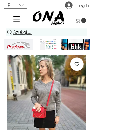
PLN (zł)
Log In
Szukaj.....