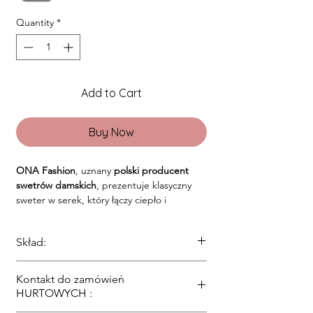
Quantity
*
Add to Cart
Buy Now
ONA Fashion
, uznany
polski producent
swetrów damskich
, prezentuje klasyczny
sweter w serek, który łączy ciepło i
najnowsze trendy w modzie. Nasz
modny
sweter damski
jest symbolem elegancji i
Skład:
wygody, idealny na każdą okazję.
Wyprodukowany w trzech rozmiarach S M
53% Akryl, 24% Poliester, 23% Kaszmir
oraz L. Stworzony z myślą o komforcie
Kontakt do zamówień
noszenia i zachowaniu
stylu
, ten
modny
HURTOWYCH :
sweter
jest zarówno praktyczny, jak i