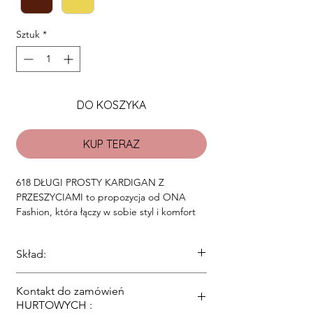
Sztuk
*
DO KOSZYKA
KUP TERAZ
618 DŁUGI PROSTY KARDIGAN Z 
PRZESZYCIAMI to propozycja od ONA 
Fashion, która łączy w sobie styl i komfort 
na najwyższym poziomie. Wykonany z 
wysokiej jakości materiałów, zapewnia 
Skład:
ciepło i trwałość, idealny na chłodniejsze 
dni. Ten modny kardigan wyróżnia się 
72% Modoakryl, 10% Wełna, 10% Wiskoza,
starannym przeszyciem, dodającym mu 
Kontakt do zamówień
4% Alpaka, 3% Poliamid, 1% Elastan
nowoczesnego charakteru i elegancji. 
HURTOWYCH :