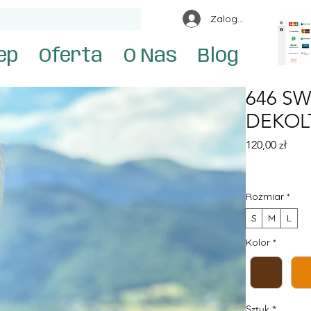
Zaloguj się
ep
Oferta
O Nas
Blog
646 SW
DEKOL
Cen
120,00 zł
Rozmiar
*
S
M
L
Kolor
*
Sztuk
*