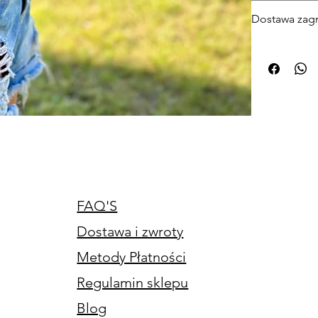
Za pobraniem 
Dostawa zagr
Za pobraniem D
Według cenni
FAQ'S
Dostawa i zwroty
Metody Płatności
Regulamin sklepu
Blog