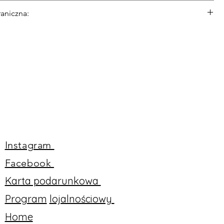
DPD (płatność gotówką u kuriera)
aniczna:
PD + 3% Wartości zamówienia (płatność kartą u kuriera)
ka DPD
Instagram
Facebook
Karta podarunkowa
Program
lojalnościowy
Home