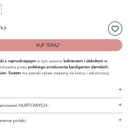
YKA
KUP TERAZ
ki z najmodniejszym
w tym sezonie
kołnierzem i dekoltem w
ukowany przez
polskiego producenta kardiganów damskich:
ion.
Sweter
ma szeroki rękaw zwężany na końcu i zakończony
gaczem. Bardzo miły w dotyku. Ten
sweterek damski
łączy w
 elegancję. Idealny na każdą pogodę. Wyprodukowany w polsce w
ach: S M oraz L. Wierzymy, że
sweter
spełni oczekiwania najbardziej
kobiet.
 Poliester, 23% Kaszmir
 zamówień HURTOWYCH :
2910 Paulina
renie polski:
94678 Ania