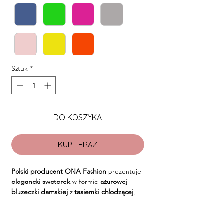
Sztuk
*
DO KOSZYKA
KUP TERAZ
Polski producent ONA Fashion
prezentuje
elegancki sweterek
w formie
ażurowej
bluzeczki damskiej
z
tasiemki chłodzącej
,
idealny dla nowoczesnej kobiety. Ta modna
bluzeczka damska
łączy
przewiewny