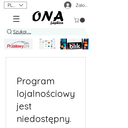
PLN (zł)
Zaloguj się
Szukaj.....
Program
lojalnościowy
jest
niedostępny.